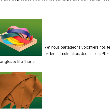
 les techniques de nouage et nous partageons volontiers nos 
us postons de nouvelles vidéos d'instruction, des fichiers PDF
angles & BioThane