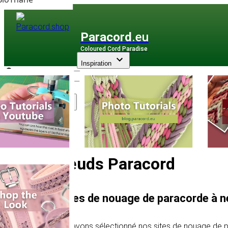
Paracord
.eu
Coloured Cord Paradise
Inspiration
Assortiment
Nœuds Paracord
3 sites de nouage de paracorde à n
Nous avons sélectionné nos sites de nouage de p