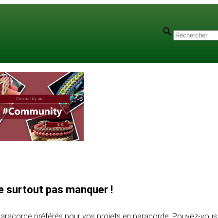
e surtout pas manquer !
aracorde préférés pour vos projets en paracorde. Pouvez-vous n