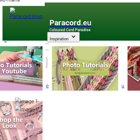
Paracord
.eu
Coloured Cord Paradise
Inspiration
Assortiment
Autre Corde
/
Cordon élastique
/
Cordon Élastique Ø 4