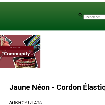
mm
Jaune Néon - Cordon Élast
Article
# MT012765