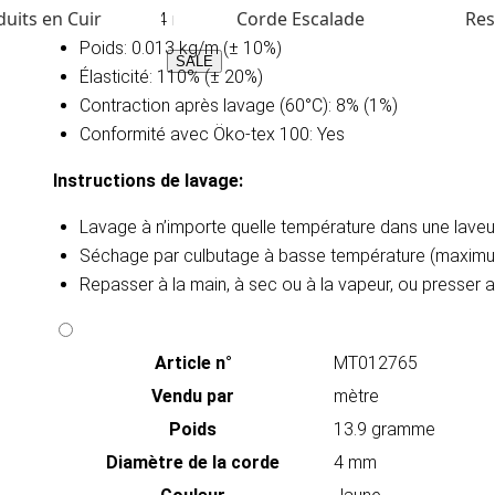
uits en Cuir
Corde Escalade
Res
Diaméter: 4 mm
Poids: 0.013 kg/m (± 10%)
SALE
Élasticité: 110% (± 20%)
Contraction après lavage (60°C): 8% (1%)
Conformité avec Öko-tex 100: Yes
Instructions de lavage​:
Lavage à n’importe quelle température dans une lav
Séchage par culbutage à basse température (maximu
Repasser à la main, à sec ou à la vapeur, ou presser
Article n°
MT012765
Vendu par
mètre
Poids
13.9 gramme
Diamètre de la corde
4 mm