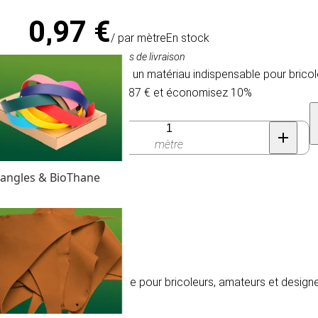
0,97 €
/ par mètre
En stock
TVA comprise, hors frais de livraison
Du cordon élastique: un matériau indispensable pour bricol
Achetez 100 pour 0,87 € et économisez 10%
Quantité
mètre
angles & BioThane
t un matériau indispensable pour bricoleurs, amateurs et design
c