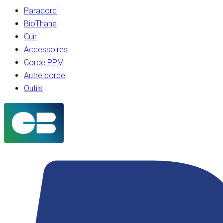
Paracord
BioThane
Cuir
Accessoires
Corde PPM
Autre corde
Outils