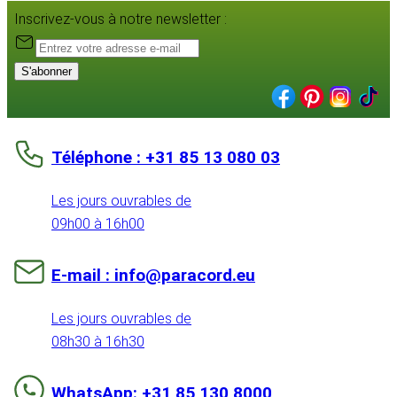
Inscrivez-vous à notre newsletter :
S'abonner
Téléphone : +31 85 13 080 03
Les jours ouvrables de
09h00 à 16h00
E-mail : info@paracord.eu
Les jours ouvrables de
08h30 à 16h30
WhatsApp: +31 85 130 8000