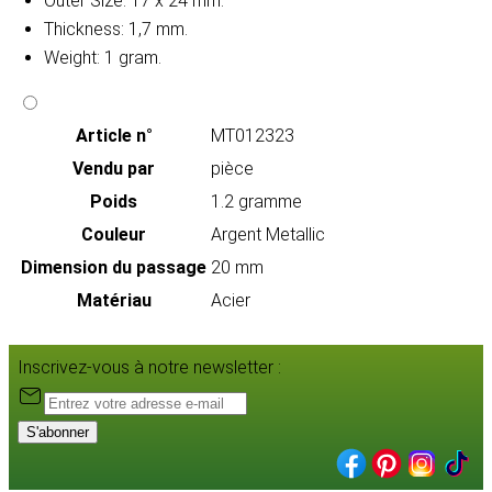
Outer Size: 17 x 24 mm.
Thickness: 1,7 mm.
Weight: 1 gram.
Article n°
MT012323
Vendu par
pièce
Poids
1.2 gramme
Couleur
Argent Metallic
Dimension du passage
20 mm
Matériau
Acier
Inscrivez-vous à notre newsletter :
S'abonner