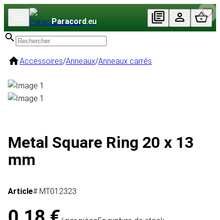
Paracord
.eu
Accessoires
/
Anneaux
/
Anneaux carrés
Metal Square Ring 20 x 13
mm
Article
# MT012323
0,18 €