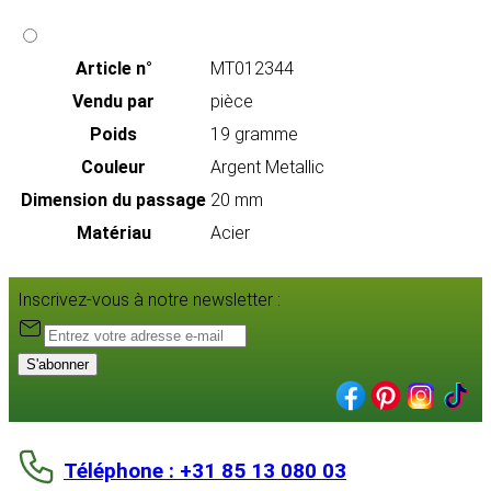
Article n°
MT012344
Vendu par
pièce
Poids
19 gramme
Couleur
Argent Metallic
Dimension du passage
20 mm
Matériau
Acier
Inscrivez-vous à notre newsletter :
S'abonner
Téléphone : +31 85 13 080 03