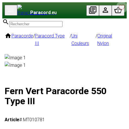
Paracord
.eu
Paracorde
/
Paracord Type
/
Uni
/
Original
III
Couleurs
Nylon
Fern Vert Paracorde 550
Type III
Article
# MT010781