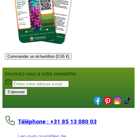
Commander un échantillon (0,55 €)
Inscrivez-vous à notre newsletter :
S'abonner
Téléphone : +31 85 13 080 03
Les jours ouvrables de