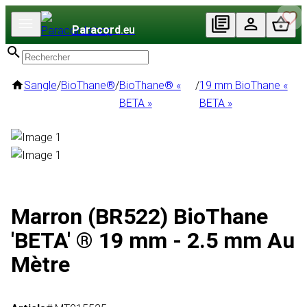
Paracord
.eu
Sangle
/
BioThane®
/
BioThane® «
/
19 mm BioThane «
BETA »
BETA »
Marron (BR522) BioThane
'BETA' ® 19 mm - 2.5 mm Au
Mètre