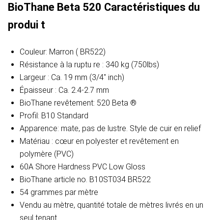
BioThane Beta 520
Caractéristiques du
produi
t
Couleur: Marron (
BR522)
Résistance à la ruptu
re : 340 kg (750lbs)
Largeur
: Ca. 19 mm (3/4" inch)
Épaisseur
: Ca. 2.4-2.7 mm
BioThane revêtement: 520 Beta ®
Profil: B10 Standard
Apparence: mate, pas de lustre. Style de cuir en relief
Matériau : cœur en polyester et revêtement en
polymère (PVC)
60A Shore Hardness PVC Low Gloss
BioThane article no. B10ST034
BR522
54 grammes par mètre
Vendu au mètre, quantité totale de mètres livrés en un
seul tenant