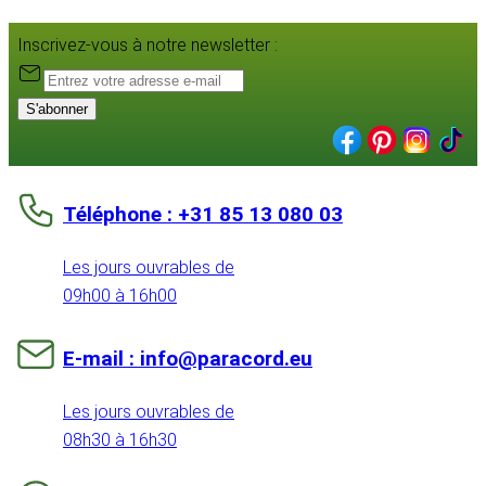
Inscrivez-vous à notre newsletter :
S'abonner
Téléphone : +31 85 13 080 03
Les jours ouvrables de
09h00 à 16h00
E-mail : info@paracord.eu
Les jours ouvrables de
08h30 à 16h30