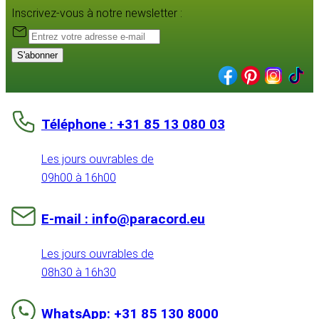
Inscrivez-vous à notre newsletter :
S'abonner
Téléphone : +31 85 13 080 03
Les jours ouvrables de
09h00 à 16h00
E-mail : info@paracord.eu
Les jours ouvrables de
08h30 à 16h30
WhatsApp: +31 85 130 8000