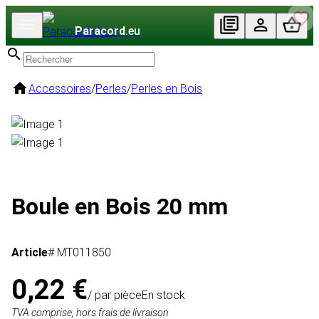
Paracord
.eu
Accessoires
/
Perles
/
Perles en Bois
Boule en Bois 20 mm
Article
# MT011850
0,22 €
/ par pièce
En stock
TVA comprise, hors frais de livraison