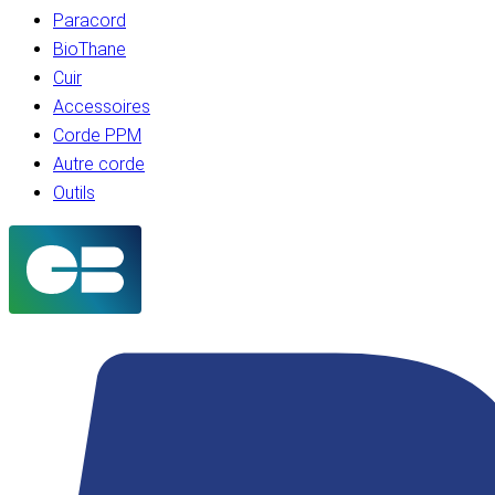
Paracord
BioThane
Cuir
Accessoires
Corde PPM
Autre corde
Outils