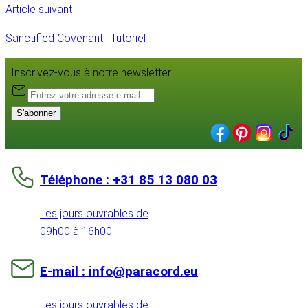
Article suivant
Sanctified Covenant | Tutoriel
Inscrivez-vous à notre newsletter :
S'abonner
Téléphone : +31 85 13 080 03
Les jours ouvrables de
09h00 à 16h00
E-mail : info@paracord.eu
Les jours ouvrables de