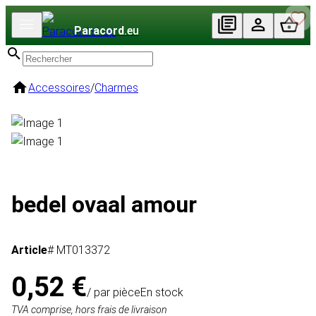
Paracord
.eu
Accessoires
/
Charmes
bedel ovaal amour
Article
# MT013372
0,52 €
/ par pièce
En stock
TVA comprise, hors frais de livraison