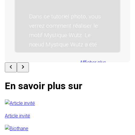
Wutz | Tutoriel
Dans ce tutoriel photo, vous
verrez comment réaliser le
motif Mystique Wutz. Le
nœud Mystique Wutz a été
conçu par Nicola Haim-
Föttinger.
Afficher plus
En savoir plus sur
Article invité