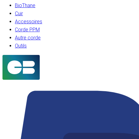
BioThane
Cuir
Accessoires
Corde PPM
Autre corde
Outils